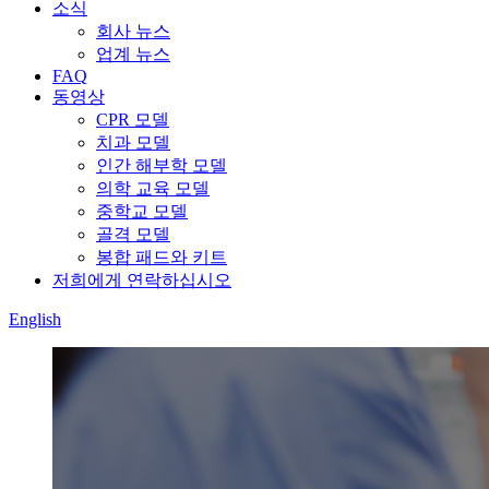
소식
회사 뉴스
업계 뉴스
FAQ
동영상
CPR 모델
치과 모델
인간 해부학 모델
의학 교육 모델
중학교 모델
골격 모델
봉합 패드와 키트
저희에게 연락하십시오
English