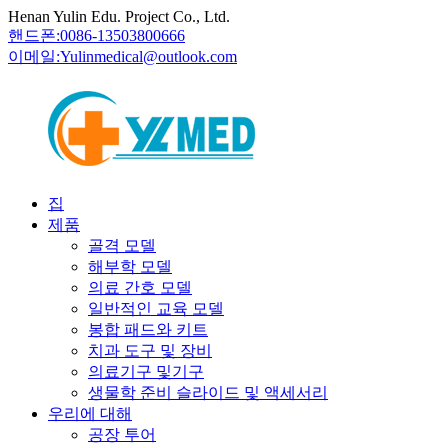
Henan Yulin Edu. Project Co., Ltd.
핸드폰:
0086-13503800666
이메일:
Yulinmedical@outlook.com
집
제품
골격 모델
해부학 모델
의료 간호 모델
일반적인 교육 모델
봉합 패드와 키트
치과 도구 및 장비
의료기구 및기구
생물학 준비 슬라이드 및 액세서리
우리에 대해
공장 투어