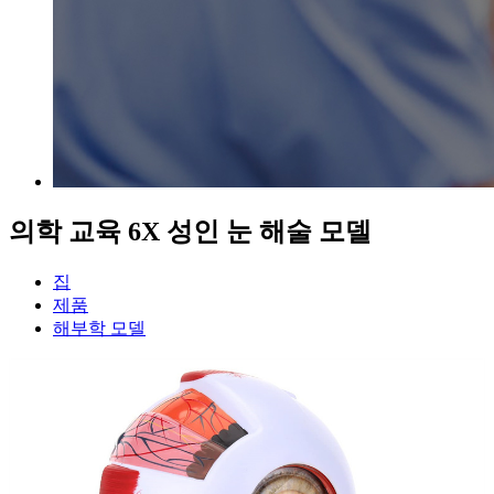
의학 교육 6X 성인 눈 해술 모델
집
제품
해부학 모델