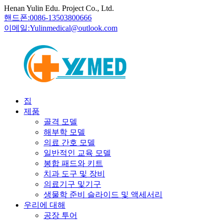
Henan Yulin Edu. Project Co., Ltd.
핸드폰:
0086-13503800666
이메일:
Yulinmedical@outlook.com
집
제품
골격 모델
해부학 모델
의료 간호 모델
일반적인 교육 모델
봉합 패드와 키트
치과 도구 및 장비
의료기구 및기구
생물학 준비 슬라이드 및 액세서리
우리에 대해
공장 투어