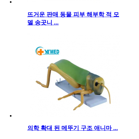
뜨거운 판매 동물 피부 해부학 적 모
델 송곳니 ...
의학 확대 된 메뚜기 구조 애니마 ...